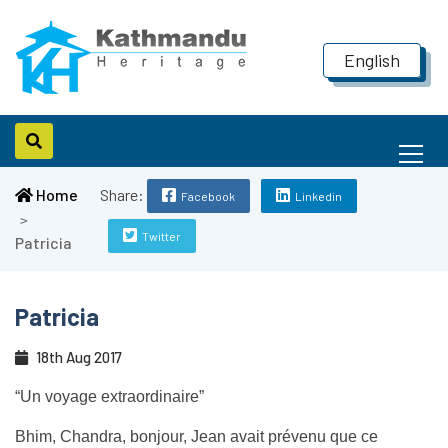
HOME
ABOUT US
NEPAL
TIBET
BHUTAN
INFO HUB
CONTAC
English
Me
Home
Share:
Facebook
Linkedin
Ico
Twitter
Patricia
Patricia
18th Aug 2017
“Un voyage extraordinaire”
Bhim, Chandra, bonjour, Jean avait prévenu que ce