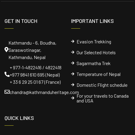
GET IN TOUCH
IMPORTANT LINKS
Evasion Trekking
Kathmandu - 6, Boudha,
Saraswotinagar,
Our Selected Hotels
Kathmandu, Nepal
Sagarmatha Trek
+ 977-1-4822416 / 4822418
Temperature of Nepal
+977 9841 610 695 (Nepal)
+ 33 6 29 25 01 67 (France)
Domestic Flight schedule
chandra@kathmanduheritage.com
For your travels to Canada
and USA
QUICK LINKS